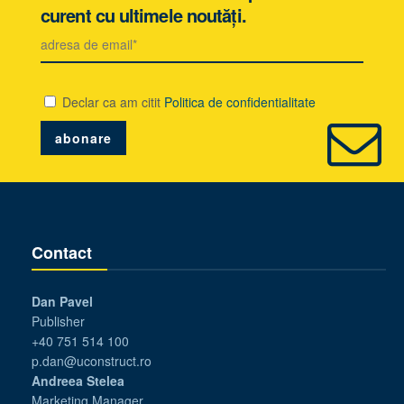
curent cu ultimele noutăți.
Declar ca am citit
Politica de confidentialitate
Contact
Dan Pavel
Publisher
+40 751 514 100
p.dan@uconstruct.ro
Andreea Stelea
Marketing Manager