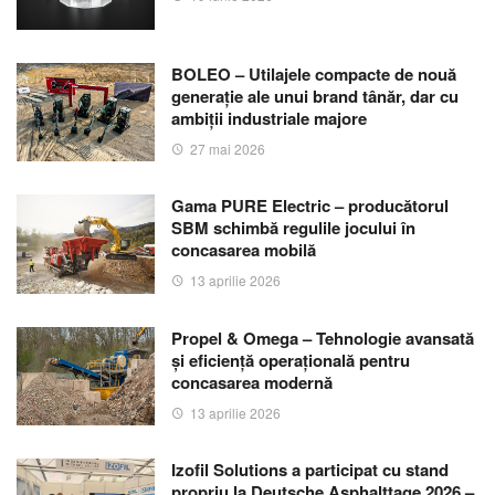
BOLEO – Utilajele compacte de nouă
generație ale unui brand tânăr, dar cu
ambiții industriale majore
27 mai 2026
Gama PURE Electric – producătorul
SBM schimbă regulile jocului în
concasarea mobilă
13 aprilie 2026
Propel & Omega – Tehnologie avansată
și eficiență operațională pentru
concasarea modernă
13 aprilie 2026
Izofil Solutions a participat cu stand
propriu la Deutsche Asphalttage 2026 –