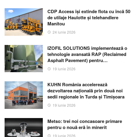
CDP Access își extinde flota cu încă 50
de utilaje Haulotte și telehandlere
Manitou
24 iunie 2026
IZOFIL SOLUTIONS implementează o
tehnologie avansată RAP (Reclaimed
Asphalt Pavement) pentru…
19 iunie 2026
KUHN România accelerează
dezvoltarea națională prin două noi
sedii regionale în Turda și Timișoara
19 iunie 2026
Metso: trei noi concasoare primare
pentru o nouă eră în minerit
19 iunie 2026