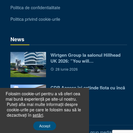
Politica de confidentialitate
Politica privind cookie-urile
News
Wirtgen Group la salonul Hillhead
UK 2026: ”You will…
28 iunie 2026
CDP Access își extinde flota cu încă
Folosim cookie-uri pentru a vă oferi cea
50 de utilaje…
mai bună experiență pe site-ul nostru.
24 iunie 2026
Puteți afla mai multe informații despre
cookie-urile pe care le folosim sau să le
dezactivați în
setări
.
Accept
© 2026 Revista Utilaje & Constructii - grup media de