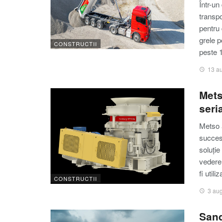
Într-un
transpo
pentru 
grele p
CONSTRUCTII
peste 
13 a
Mets
seri
Metso 
succes
soluție
vedere
fi utili
CONSTRUCTII
3 au
Sand