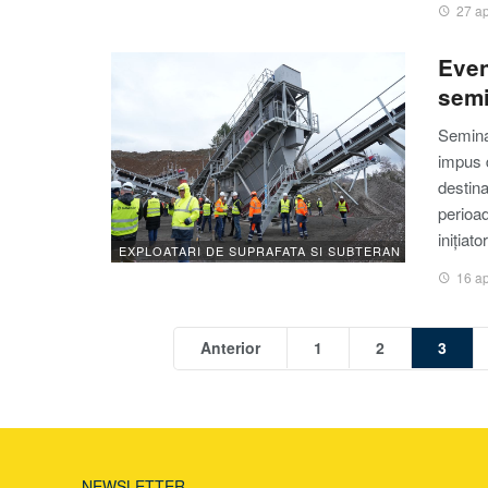
27 ap
Even
semi
Semina
impus d
destina
perioad
inițiat
EXPLOATARI DE SUPRAFATA SI SUBTERAN
16 ap
Anterior
1
2
3
NEWSLETTER