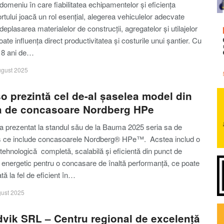
 domeniu în care fiabilitatea echipamentelor și eficiența
rtului joacă un rol esențial, alegerea vehiculelor adecvate
deplasarea materialelor de construcții, agregatelor și utilajelor
oate influența direct productivitatea și costurile unui șantier. Cu
18 ani de…
ugust 2025
o prezintă cel de-al șaselea model din
a de concasoare Nordberg HPe
a prezentat la standul său de la Bauma 2025 seria sa de
 ce include concasoarele Nordberg® HPe™. Acstea includ o
 tehnologică completă, scalabilă și eficientă din punct de
 energetic pentru o concasare de înaltă performanță, ce poate
zată la fel de eficient în…
gust 2025
vik SRL – Centru regional de excelență