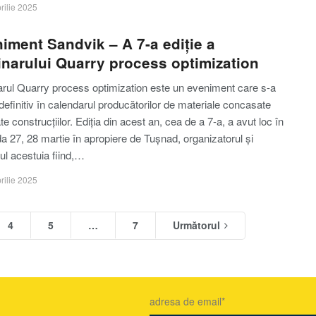
rilie 2025
iment Sandvik – A 7-a ediție a
narului Quarry process optimization
rul Quarry process optimization este un eveniment care s-a
efinitiv în calendarul producătorilor de materiale concasate
te construcțiilor. Ediția din acest an, cea de a 7-a, a avut loc în
a 27, 28 martie în apropiere de Tușnad, organizatorul și
orul acestuia fiind,…
rilie 2025
4
5
…
7
Următorul