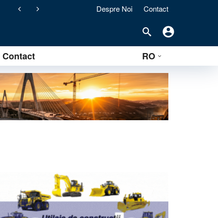
Despre Noi
Contact
ement) pentru stațiile de asfalt clasice
Contact
RO