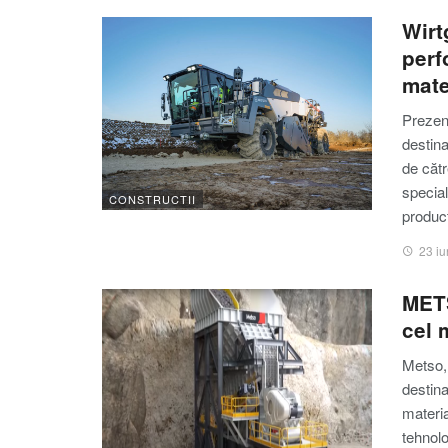
Wirt
perf
mate
Prezen
destina
de cătr
special
CONSTRUCTII
produc
23 iu
METS
cel 
Metso, 
destina
materia
tehnol