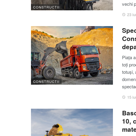
vechi 
CONSTRUCTII
23 iu
Spec
Cons
depa
Piața 
toți pr
totuși,
domeni
CONSTRUCTII
specta
15 iu
Basc
10, 
mate