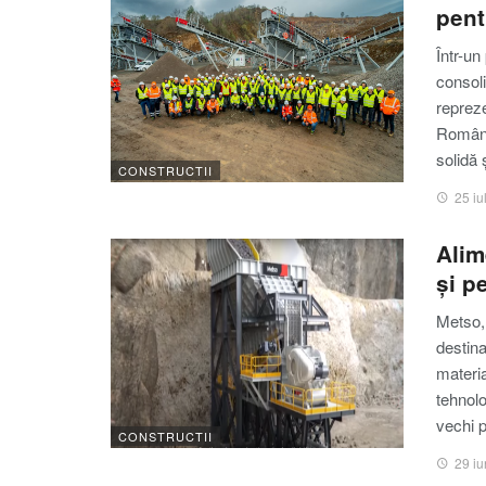
pent
Într-un
consoli
repreze
România
solidă
CONSTRUCTII
25 iu
Alim
și p
Metso, 
destina
materia
tehnol
vechi 
CONSTRUCTII
29 iu