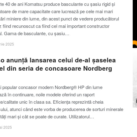
te 40 de ani Komatsu produce basculante cu șasiu rigid și
toare de mare capacitate care lucrează pe cele mai mari
ări miniere din lume, din acest punct de vedere producătorul
 fiind recunoscut ca fiind cel mai important constructor
l. Gama de basculante, cu șasiu…
nie 2025
o anunță lansarea celui de-al șaselea
l din seria de concasoare Nordberg
i popular concasor modern Nordberg® HP din lume
ză în continuare, noile modele oferind un raport
te/calitate unic în clasa sa. Eficiența reprezintă cheia
ului, atunci când este vorba de producerea de sorturi minerale
ități mari și cât se poate de curate. Utilizatorul…
ai 2025