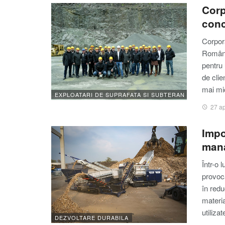
Corp
conc
Corpor
România
pentru 
de clie
mai mi
EXPLOATARI DE SUPRAFATA SI SUBTERAN
27 ap
Impo
mana
Într-o 
provoca
în redu
materia
utiliza
DEZVOLTARE DURABILA