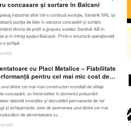
ru concasare și sortare în Balcani
 peisaj industrial aflat într-o continuă evoluție, Sandvik SRL își
dează poziția de lider în sectorul concasării și sortării,
ntând divizia de profil a grupului suedez Sandvik AB în
 și în întreg spațiul Balcanic. Printr-o structură operațională
 și o echipă…
lie 2025
entatoare cu Placi Metalice – Fiabilitate
erformanță pentru cel mai mic cost de…
unul dintre cei mai mari constructori mondiali de utilaje
te concasării, un trend-setter în domeniul prelucrării
lelor datorită invențiilor și dezvoltării permanente de noi
ogii și echipamente, este de asemenea unul dintre cei mai
producători de alimentatoare cu…
nie 2025