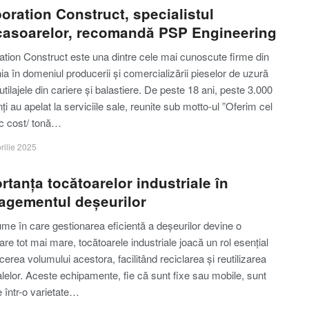
oration Construct, specialistul
asoarelor, recomandă PSP Engineering
ation Construct este una dintre cele mai cunoscute firme din
 în domeniul producerii și comercializării pieselor de uzură
utilajele din cariere și balastiere. De peste 18 ani, peste 3.000
nți au apelat la serviciile sale, reunite sub motto-ul ”Oferim cel
c cost/ tonă…
rilie 2025
rtanța tocătoarelor industriale în
gementul deșeurilor
lume în care gestionarea eficientă a deșeurilor devine o
re tot mai mare, tocătoarele industriale joacă un rol esențial
cerea volumului acestora, facilitând reciclarea și reutilizarea
lelor. Aceste echipamente, fie că sunt fixe sau mobile, sunt
te într-o varietate…