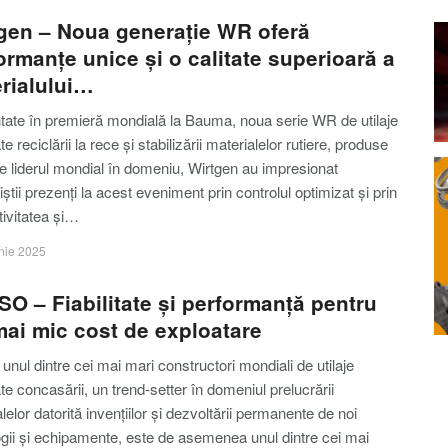
gen – Noua generație WR oferă
ormanțe unice și o calitate superioară a
rialului…
tate în premieră mondială la Bauma, noua serie WR de utilaje
te reciclării la rece și stabilizării materialelor rutiere, produse
e liderul mondial în domeniu, Wirtgen au impresionat
iștii prezenți la acest eveniment prin controlul optimizat și prin
tivitatea și…
nie 2025
O – Fiabilitate și performanță pentru
mai mic cost de exploatare
unul dintre cei mai mari constructori mondiali de utilaje
te concasării, un trend-setter în domeniul prelucrării
lelor datorită invențiilor și dezvoltării permanente de noi
ogii și echipamente, este de asemenea unul dintre cei mai