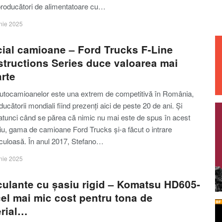
producători de alimentatoare cu…
nie 2025
ial camioane – Ford Trucks F-Line
tructions Series duce valoarea mai
rte
autocamioanelor este una extrem de competitivă în România,
oducătorii mondiali fiind prezenți aici de peste 20 de ani. Și
 atunci când se părea că nimic nu mai este de spus în acest
u, gama de camioane Ford Trucks și-a făcut o intrare
culoasă. În anul 2017, Stefano…
nie 2025
ulante cu șasiu rigid – Komatsu HD605-
cel mai mic cost pentru tona de
rial…