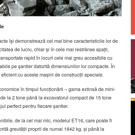
le
e își demonstrează cel mai bine caracteristicile lor de
itatea de lucru, chiar și în cele mai restrânse spații,
 transportate rapid în locuri cele mai greu accesibile cu
bile pe șantier datorită dimensiunilor lor compacte. În
 eficient cu aceste mașini de construcții speciale.
conomice în timpul funcționării – gama extinsă de mini-
 de la 2 tone până la excavatorul compact de 15 tone
ul perfect pentru fiecare șantier.
ibile, de la cel mai mic, modelul ET16, care poate fi
rită greutății proprii de numai 1842 kg, și până la