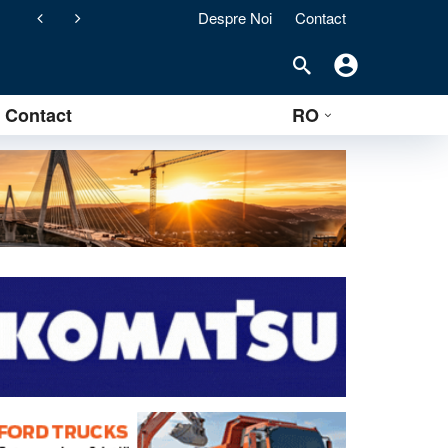
Despre Noi
Contact
ement) pentru stațiile de asfalt clasice
Contact
RO