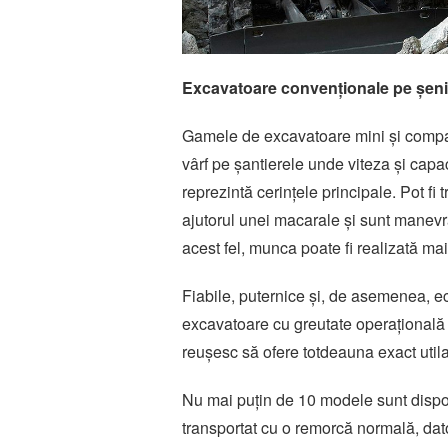
Excavatoare convenționale pe șeni
Gamele de excavatoare mini și compact
vârf pe șantierele unde viteza și capac
reprezintă cerințele principale. Pot fi
ajutorul unei macarale și sunt manevra
acest fel, munca poate fi realizată mai
Fiabile, puternice și, de asemenea, e
excavatoare cu greutate operațională
reușesc să ofere totdeauna exact utilaj
Nu mai puțin de 10 modele sunt dispon
transportat cu o remorcă normală, dato