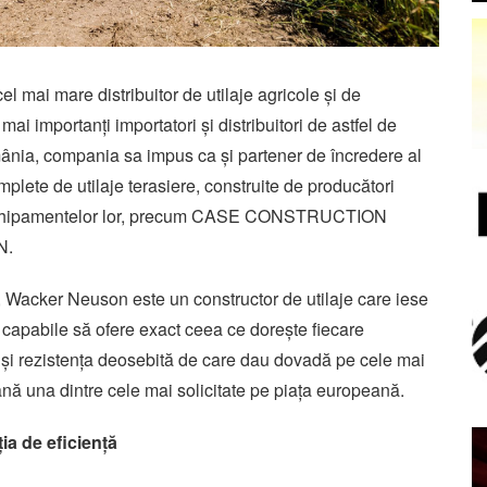
i mare distribuitor de utilaje agricole și de
 mai importanți importatori și distribuitori de astfel de
ânia, compania sa impus ca și partener de încredere al
mplete de utilaje terasiere, construite de producători
a echipamentelor lor, precum CASE CONSTRUCTION
N.
ă, Wacker Neuson este un constructor de utilaje care iese
e, capabile să ofere exact ceea ce dorește fiecare
ă și rezistența deosebită de care dau dovadă pe cele mai
ă una dintre cele mai solicitate pe piața europeană.
a de eficiență