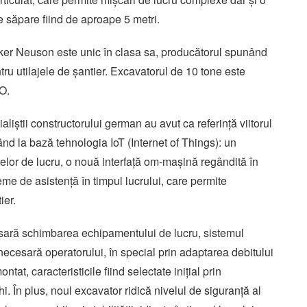
 săpare fiind de aproape 5 metri.
er Neuson este unic în clasa sa, producătorul spunând
ru utilajele de șantier. Excavatorul de 10 tone este
O.
aliștii constructorului german au avut ca referință viitorul
ând la bază tehnologia IoT (Internet of Things): un
lor de lucru, o nouă interfață om-mașină regândită în
eme de asistență în timpul lucrului, care permite
ier.
ară schimbarea echipamentului de lucru, sistemul
a necesară operatorului, în special prin adaptarea debitului
tat, caracteristicile fiind selectate inițial prin
hi. În plus, noul excavator ridică nivelul de siguranță al