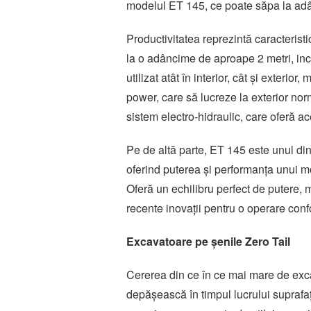
modelul ET 145, ce poate săpa la ad
Productivitatea reprezintă caracterist
la o adâncime de aproape 2 metri, inclu
utilizat atât în interior, cât și exterio
power, care să lucreze la exterior norm
sistem electro-hidraulic, care oferă a
Pe de altă parte, ET 145 este unul di
oferind puterea și performanța unui mo
Oferă un echilibru perfect de putere, 
recente inovații pentru o operare confor
Excavatoare pe șenile Zero Tail
Cererea din ce în ce mai mare de exca
depășească în timpul lucrului suprafa