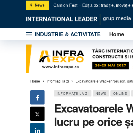
Camion Fest – Ediția 22: tradiție, inovație ș
News
KUHN România accelerează dezvoltarea naț
INDUSTRIE & ACTIVITATE
Home
Metso: trei noi concasoare primare pentru 
Licitație online pentru 2 zile: Construcții ș
BOLEO – Utilajele compacte de nouă genera
Gama PURE Electric – producătorul SBM sc
Propel & Omega – Tehnologie avansată și
Wirtgen Group la salonul Hillhead UK 2026
Home
Informaţii la zi
Excavatoarele Wacker Neuson, gata 
INFORMAŢII LA ZI
NEWS
ONLINE
Excavatoarele 
lucru pe orice ș