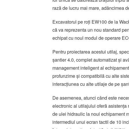
rază de lucru mai mare, adâncimea de
Excavatorul pe roți EW100 de la Wack
că va reprezenta un nou standard pent
echipat cu noul modul de operare EC
Pentru proiectarea acestui utilaj, speci
șantier 4.0, complet automatizat și av
management inteligent al echipamente
profunzime și compatibilă cu alte sist
interacțiunea cu alte utilaje de pe șant
De asemenea, atunci când este neces
electronic al utilajului oferă asistenț
de ulei hidraulic la noul echipament mon
intermediul unui ecran tactil de 10 inc