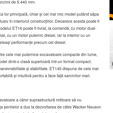
âncimi de 5.440 mm.
ica lor principală, chiar și cel mai mic model putând săpa
siv în interiorul construcțiilor. Deoarece acesta poate fi
r, modelul ET16 poate fi livrat, la comandă, cu motor dual-
al, cu un motor puternic diesel, iar la interior cu un
celeași performanțe precum cel diesel.
ntre cele mai puternice excavatoare compacte din lume,
del dintr-o clasă superioară într-un format compact.
manevrabilitate și stabilitate. ET145 dispune de cele mai
tabilă și intuitivă pentru a face față sarcinilor mari.
vatoare a căror suprastructură rotitoare să nu
ța șenilelor a dus la dezvoltarea de către Wacker Neuson