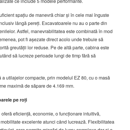
alizate ce include 5 modele performante.
uficient spațiu de manevră chiar și în cele mai înguste
, inclusiv lângă pereți. Excavatoarele nu au o parte din
nilelor. Astfel, manevrabilitatea este combinată în mod
emenea, pot fi așezate direct acolo unde trebuie să
rită greutății lor reduse. Pe de altă parte, cabina este
putând să lucreze perioade lungi de timp fără să
 a utilajelor compacte, prin modelul EZ 80, cu o masă
cime maximă de săpare de 4.169 mm.
rele pe roți
feră eficiență, economie, o funcționare intuitivă,
i mobilitate excelente atunci când lucrează. Flexibilitatea
articulat, care permite mișcări de lucru complexe dar și o