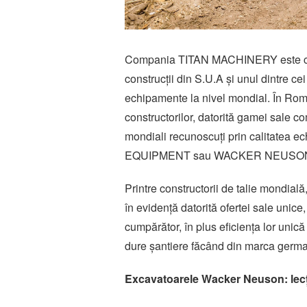
Compania TITAN MACHINERY este cel ma
construcții din S.U.A și unul dintre cei
echipamente la nivel mondial. În Rom
constructorilor, datorită gamei sale co
mondiali recunoscuți prin calitate
EQUIPMENT sau WACKER NEUSO
Printre constructorii de talie mondial
în evidență datorită ofertei sale unic
cumpărător, în plus eficiența lor unic
dure șantiere făcând din marca german
Excavatoarele Wacker Neuson: lecți