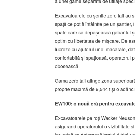
a unei game separate de utilaje speci
Excavatoarele cu șenile zero tail au s
spații ce pot fi întâlnite pe un șantier
spate care să depășească gabaritul șe
optim cu libertatea de mișcare. De as
lucreze cu ajutorul unei macarale, dato
confortabilă și spațioasă, operatorul 
obosească.
Gama zero tail atinge zona superioară
proprie maximă de 9,544 t și o adân
EW100: o nouă eră pentru excavatoa
Excavatoarele pe roți Wacker Neuson o
asigurând operatorului o vizibilitate ș
lor unică se datorează brațului triplu 