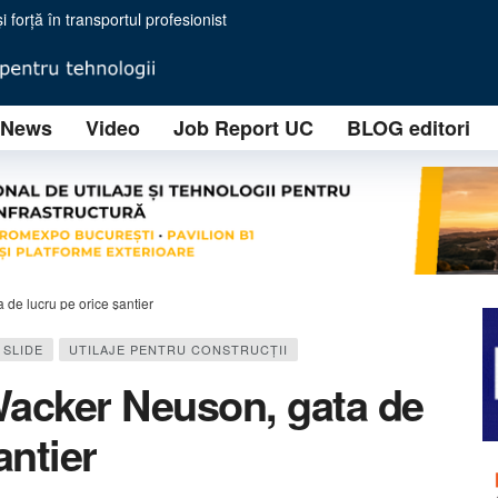
i forță în transportul profesionist
IZOFIL SOLUTIONS implementează o tehnologie avansată RAP (Reclaimed Asphalt Pav
ională prin două noi sedii regionale în Turda și Timișoara
News
Video
Job Report UC
BLOG editori
o nouă eră în minerit
i Lucrări Contractuale
ție ale unui brand tânăr, dar cu ambiții industriale majore
himbă regulile jocului în concasarea mobilă
 eficiență operațională pentru concasarea modernă
: ”You will never crush alone”
de lucru pe orice șantier
SLIDE
UTILAJE PENTRU CONSTRUCŢII
Wacker Neuson, gata de
antier