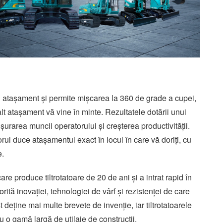
ț și atașament și permite mișcarea la 360 de grade a cupei,
 alt atașament vă vine în minte. Rezultatele dotării unui
ușurarea muncii operatorului și creșterea productivității.
orul duce atașamentul exact în locul în care vă doriți, cu
e.
 produce tiltrotatoare de 20 de ani și a intrat rapid în
torită inovației, tehnologiei de vârf și rezistenței de care
deține mai multe brevete de invenție, iar tiltrotatoarele
u o gamă largă de utilaje de construcții.