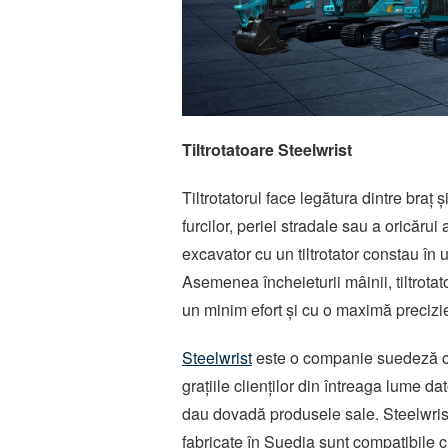
Tiltrotatoare
Steelwrist
Tiltrotatorul face legătura dintre bra
furcilor, periei stradale sau a oricărui
excavator cu un tiltrotator constau în 
Asemenea încheieturii mâinii, tiltrotat
un minim efort și cu o maximă precizi
Steelwrist
este o companie suedeză care
grațiile clienților din întreaga lume da
dau dovadă produsele sale. Steelwrist 
fabricate în Suedia sunt compatibile c