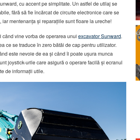
nward, cu accent pe simplitate. Un astfel de utilaj se
e, fără să fie încărcat de circuite electronice care se
iar mentenanța și reparațiile sunt floare la ureche!
 și când vine vorba de operarea unui
excavator Sunward
.
ea ce se traduce în zero bătăi de cap pentru utilizator.
când este nevoie de ea și când îi poate ușura munca
nt joystick-urile care asigură o operare facilă și ecranul
e de informații utile.