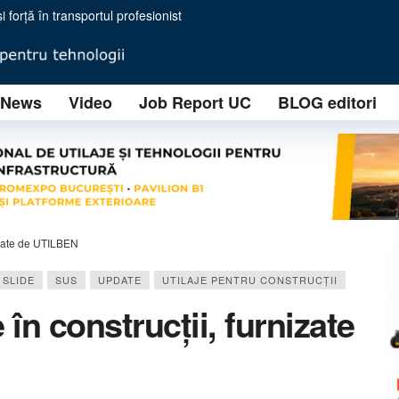
i forță în transportul profesionist
IZOFIL SOLUTIONS implementează o tehnologie avansată RAP (Reclaimed Asphalt Pav
ională prin două noi sedii regionale în Turda și Timișoara
News
Video
Job Report UC
BLOG editori
o nouă eră în minerit
i Lucrări Contractuale
ție ale unui brand tânăr, dar cu ambiții industriale majore
himbă regulile jocului în concasarea mobilă
 eficiență operațională pentru concasarea modernă
: ”You will never crush alone”
nizate de UTILBEN
SLIDE
SUS
UPDATE
UTILAJE PENTRU CONSTRUCŢII
 în construcții, furnizate