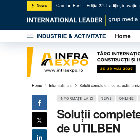
Camion Fest – Ediția 22: tradiție, inovație ș
News
KUHN România accelerează dezvoltarea naț
INDUSTRIE & ACTIVITATE
Home
Metso: trei noi concasoare primare pentru 
Licitație online pentru 2 zile: Construcții ș
BOLEO – Utilajele compacte de nouă genera
Gama PURE Electric – producătorul SBM sc
Propel & Omega – Tehnologie avansată și
Wirtgen Group la salonul Hillhead UK 2026
Home
Informaţii la zi
Soluții complete în construcții, fur
INFORMAŢII LA ZI
NEWS
ONLINE
Soluții complete
de UTILBEN