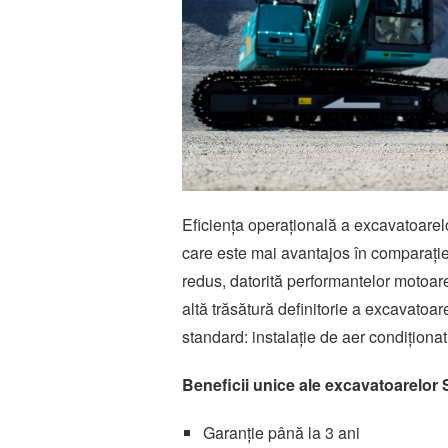
Eficiența operațională a excavatoarel
care este mai avantajos în comparați
redus, datorită performantelor motoare
altă trăsătură definitorie a excavatoa
standard: instalație de aer condiționat ș
Beneficii unice ale excavatoarelor
Garanție până la 3 ani