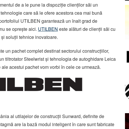
mentul de a le pune la dispoziție clienților săi un
i tehnologie care să le ofere acestora cea mai bună
n portofoliul UTILBEN garantează un înalt grad de
 nu se oprește aici.
UTILBEN
este alături de clienții săi cu
i soluții tehnice inovatoare.
e un pachet complet destinat sectorului construcțiilor,
 tiltrotator Steelwrist și tehnologia de autoghidare Leica
 ale acestui pachet vom vorbi în cele ce urmează.
ia al utilajelor de construcții Sunward, definite de
ntagmă are la bază modul inteligent în care sunt fabricate