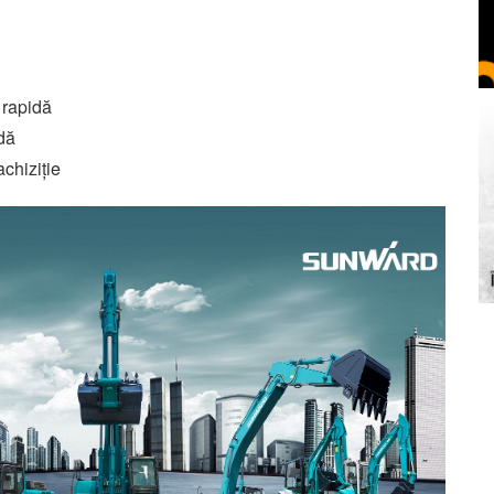
 rapidă
dă
achiziție