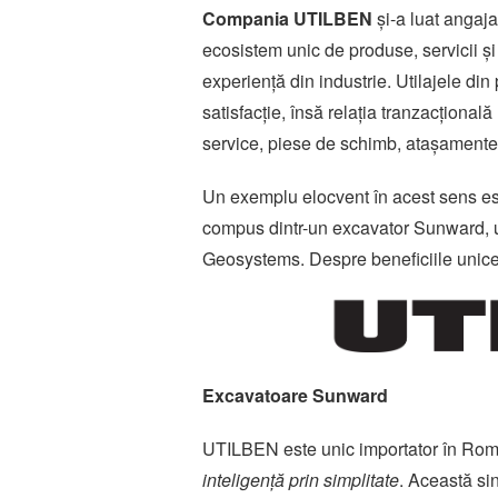
Compania UTILBEN
și-a luat angaja
ecosistem unic de produse, servicii ș
experiență din industrie. Utilajele di
satisfacție, însă relația tranzacțională
service, piese de schimb, atașamente ș
Un exemplu elocvent în acest sens est
compus dintr-un excavator Sunward, un
Geosystems. Despre beneficiile unice
Excavatoare Sunward
UTILBEN este unic importator în Român
inteligență prin simplitate
. Această si