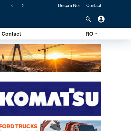
Despre Noi
Contact
ement) pentru stațiile de asfalt clasice
Contact
RO