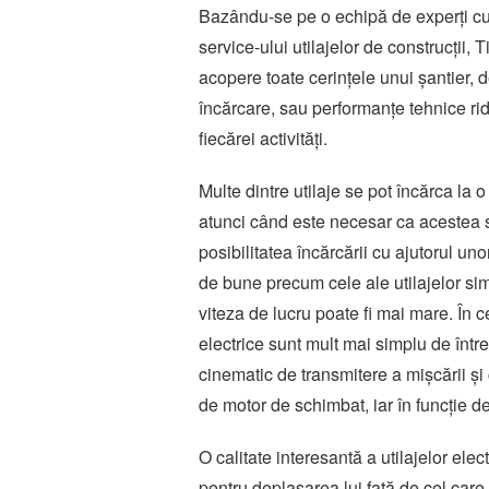
Bazându-se pe o echipă de experți cu 
service-ului utilajelor de construcții, 
acopere toate cerințele unui șantier, 
încărcare, sau performanțe tehnice ridic
fiecărei activități.
Multe dintre utilaje se pot încărca la
atunci când este necesar ca acestea să
posibilitatea încărcării cu ajutorul uno
de bune precum cele ale utilajelor si
viteza de lucru poate fi mai mare. În c
electrice sunt mult mai simplu de într
cinematic de transmitere a mișcării ș
de motor de schimbat, iar în funcție de
O calitate interesantă a utilajelor ele
pentru deplasarea lui față de cel car