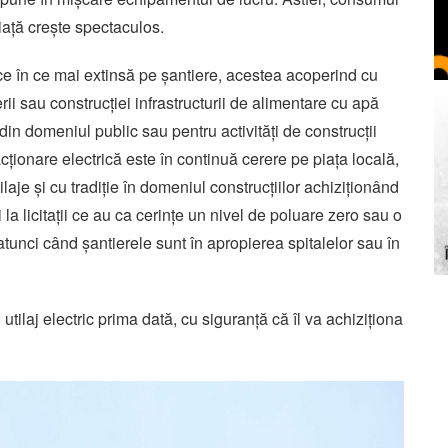
viață crește spectaculos.
n ce în ce mai extinsă pe șantiere, acestea acoperind cu
rii sau construcției infrastructurii de alimentare cu apă
in domeniul public sau pentru activități de construcții
cționare electrică este în continuă cerere pe piața locală,
laje și cu tradiție în domeniul construcțiilor achiziționând
 la licitații ce au ca cerințe un nivel de poluare zero sau o
tunci când șantierele sunt în apropierea spitalelor sau în
utilaj electric prima dată, cu siguranță că îl va achiziționa