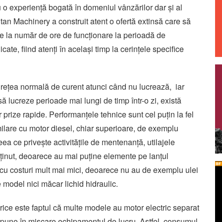
o experiență bogată în domeniul vânzărilor dar și al
Titan Machinery a construit atent o ofertă extinsă care să
de la număr de ore de funcționare la perioadă de
ate, fiind atenți în același timp la cerințele specifice
 o rețea normală de curent atunci când nu lucrează, iar
 lucreze perioade mai lungi de timp într-o zi, există
r prize rapide. Performanțele tehnice sunt cel puțin la fel
milare cu motor diesel, chiar superioare, de exemplu
eea ce privește activitățile de mentenanță, utilajele
eținut, deoarece au mai puține elemente pe lanțul
i cu costuri mult mai mici, deoarece nu au de exemplu ulei
 model nici măcar lichid hidraulic.
ctrice este faptul că multe modele au motor electric separat
e pune în mișcare echipamentul de lucru. Astfel, consumul