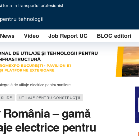
i forță în transportul profesionist
IZOFIL SOLUTIONS implementează o tehnologie avansată RAP (Reclaimed Asphalt Pav
ională prin două noi sedii regionale în Turda și Timișoara
News
Video
Job Report UC
BLOG editori
o nouă eră în minerit
i Lucrări Contractuale
ție ale unui brand tânăr, dar cu ambiții industriale majore
himbă regulile jocului în concasarea mobilă
 eficiență operațională pentru concasarea modernă
: ”You will never crush alone”
grală de utilaje electrice pentru șantiere
SLIDE
UTILAJE PENTRU CONSTRUCŢII
y România – gamă
aje electrice pentru