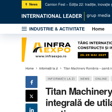
Camion Fest – Ediția 22: tradiție, inovație ș
News
KUHN România accelerează dezvoltarea naț
INDUSTRIE & ACTIVITATE
Home
Metso: trei noi concasoare primare pentru 
Licitație online pentru 2 zile: Construcții ș
BOLEO – Utilajele compacte de nouă genera
Gama PURE Electric – producătorul SBM sc
Propel & Omega – Tehnologie avansată și
Wirtgen Group la salonul Hillhead UK 2026
Home
Informaţii la zi
Titan Machinery România – gamă inte
INFORMAŢII LA ZI
NEWS
ONLINE
Titan Machiner
integrală de util