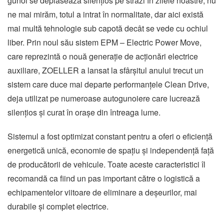
gunoi se deplasează silențios pe străzi în zilele noastre, nu
ne mai mirăm, totul a intrat în normalitate, dar aici există
mai multă tehnologie sub capotă decât se vede cu ochiul
liber. Prin noul său sistem EPM – Electric Power Move,
care reprezintă o nouă generație de acționări electrice
auxiliare, ZOELLER a lansat la sfârșitul anului trecut un
sistem care duce mai departe performanțele Clean Drive,
deja utilizat pe numeroase autogunoiere care lucrează
silențios și curat în orașe din întreaga lume.
Sistemul a fost optimizat constant pentru a oferi o eficiență
energetică unică, economie de spațiu și independență față
de producătorii de vehicule. Toate aceste caracteristici îl
recomandă ca fiind un pas important către o logistică a
echipamentelor viitoare de eliminare a deșeurilor, mai
durabile și complet electrice.