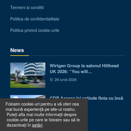
Termeni si conditii
Politica de confidentialitate
Politica privind cookie-urile
News
Wirtgen Group la salonul Hillhead
UK 2026: ”You will…
28 iunie 2026
CDP Access își extinde flota cu încă
Folosim cookie-uri pentru a vă oferi cea
50 de utilaje…
mai bună experiență pe site-ul nostru.
24 iunie 2026
Puteți afla mai multe informații despre
cookie-urile pe care le folosim sau să le
dezactivați în
setări
.