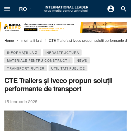
RO
Home
Informaţii la zi
CTE Trailers și Iveco propun soluții performante de 
INFORMAŢII LA ZI
INFRASTRUCTURA
MATERIALE PENTRU CONSTRUCTII
NEWS
TRANSPORT RUTIER
UTILITATI PUBLICE
CTE Trailers și Iveco propun soluții
performante de transport
15 februarie 2025