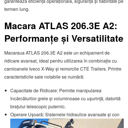
garantează eficiență operațională, siguranță și fiabilitate pe
termen lung.
Macara ATLAS 206.3E A2:
Performanțe și Versatilitate
Macaraua ATLAS 206.3E A2 este un echipament de
ridicare avansat, ideal pentru utilizarea în combinație cu
camioanele Iveco X-Way și remorcile CTE Trailers. Printre
caracteristicile sale notabile se numără:
Capacitate de Ridicare: Permite manipularea
încărcăturilor grele și voluminoase cu ușurință, datorită
brațului telescopic puternic.
Operare Ușoară: Sistemele hidraulice avansate și con
Player