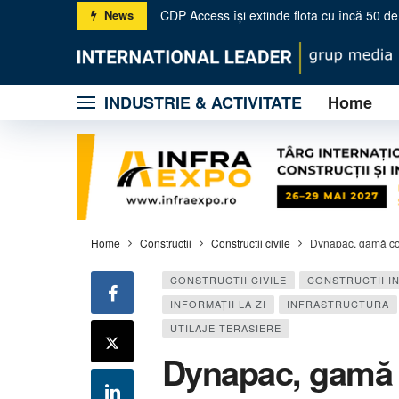
Camion Fest – Ediția 22: tradiție, inovație ș
News
KUHN România accelerează dezvoltarea naț
INDUSTRIE & ACTIVITATE
Home
Metso: trei noi concasoare primare pentru 
Licitație online pentru 2 zile: Construcții ș
BOLEO – Utilajele compacte de nouă genera
Gama PURE Electric – producătorul SBM sc
Propel & Omega – Tehnologie avansată și
Wirtgen Group la salonul Hillhead UK 2026
Home
Constructii
Constructii civile
Dynapac, gamă comp
CONSTRUCTII CIVILE
CONSTRUCTII I
INFORMAŢII LA ZI
INFRASTRUCTURA
UTILAJE TERASIERE
Dynapac, gamă 