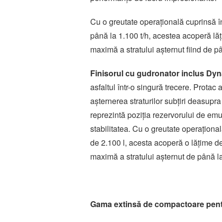
Cu o greutate operațională cuprinsă î
până la 1.100 t/h, acestea acoperă lăț
maximă a stratului așternut fiind de 
Finisorul cu gudronator inclus D
asfaltul într-o singură trecere. Protac a
așternerea straturilor subțiri deasupra 
reprezintă poziția rezervorului de emul
stabilitatea. Cu o greutate operaționa
de 2.100 l, acesta acoperă o lățime de
maximă a stratului așternut de până 
Gama extinsă de compactoare pentr