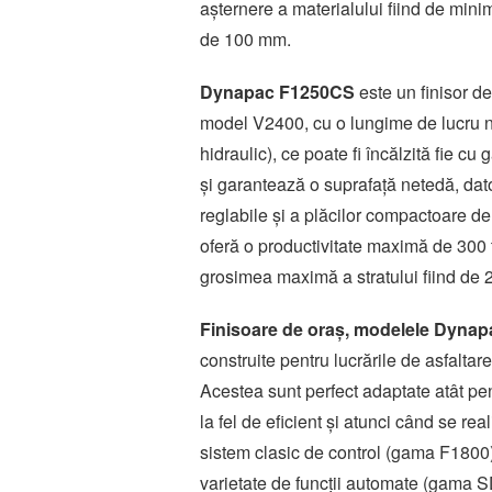
așternere a materialului fiind de min
de 100 mm.
Dynapac F1250CS
este un finisor de
model V2400, cu o lungime de lucru no
hidraulic), ce poate fi încălzită fie c
și garantează o suprafață netedă, dato
reglabile și a plăcilor compactoare de
oferă o productivitate maximă de 300 t
grosimea maximă a stratului fiind de
Finisoare de oraș, modelele Dyn
construite pentru lucrările de asfaltar
Acestea sunt perfect adaptate atât pen
la fel de eficient și atunci când se rea
sistem clasic de control (gama F1800
varietate de funcții automate (gama SD