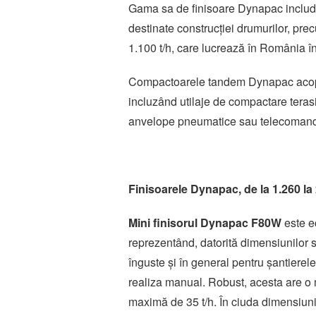
Gama sa de finisoare Dynapac include 
destinate construcției drumurilor, p
1.100 t/h, care lucrează în România în 
Compactoarele tandem Dynapac acoper
incluzând utilaje de compactare tera
anvelope pneumatice sau telecomandat
Finisoarele Dynapac, de la 1.260 la
Mini finisorul Dynapac F80W
este ec
reprezentând, datorită dimensiunilor sa
înguste și în general pentru șantierel
realiza manual. Robust, acesta are o 
maximă de 35 t/h. În ciuda dimensiunil