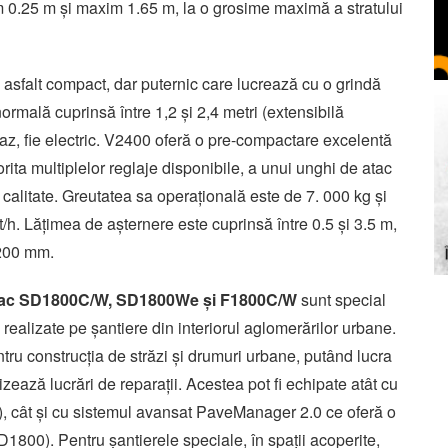
im 0.25 m și maxim 1.65 m, la o grosime maximă a stratului
 asfalt compact, dar puternic care lucrează cu o grindă
rmală cuprinsă între 1,2 și 2,4 metri (extensibilă
u gaz, fie electric. V2400 oferă o pre-compactare excelentă
rita multiplelor reglaje disponibile, a unui unghi de atac
 calitate. Greutatea sa operațională este de 7. 000 kg și
/h. Lățimea de așternere este cuprinsă între 0.5 și 3.5 m,
 200 mm.
apac SD1800C/W, SD1800We și F1800C/W
sunt special
e realizate pe șantiere din interiorul aglomerărilor urbane.
tru construcția de străzi și drumuri urbane, putând lucra
lizează lucrări de reparații. Acestea pot fi echipate atât cu
), cât și cu sistemul avansat PaveManager 2.0 ce oferă o
1800). Pentru șantierele speciale, în spații acoperite,