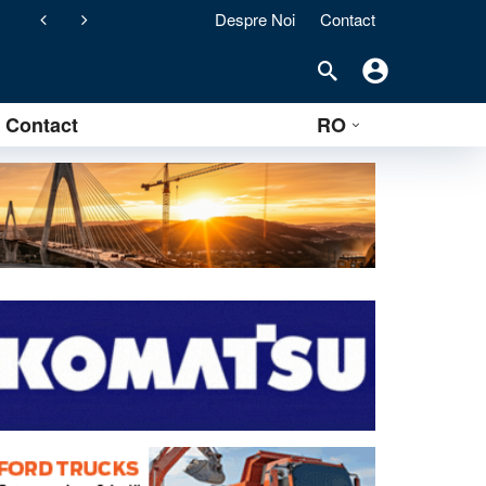
Despre Noi
Contact
ement) pentru stațiile de asfalt clasice
Contact
RO