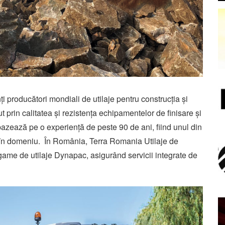
i producători mondiali de utilaje pentru construcția și
t prin calitatea și rezistența echipamentelor de finisare și
ează pe o experiență de peste 90 de ani, fiind unul din
ă în domeniu. În Româ­nia, Terra Romania Utilaje de
ii game de utilaje Dy­napac, asigurând servicii integrate de