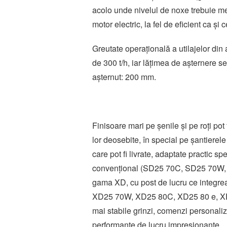
acolo unde nivelul de noxe trebuie me
motor electric, la fel de eficient ca și
Greutate operațională a utilajelor di
de 300 t/h, iar lățimea de așternere s
așternut: 200 mm.
Finisoare mari pe șenile și pe roți pot 
lor deosebite, în special pe șantierele
care pot fi livrate, adaptate practic sp
convențional (SD25 70C, SD25 70W,
gama XD, cu post de lucru ce integre
XD25 70W, XD25 80C, XD25 80 e, XD2
mai stabile grinzi, comenzi personaliza
performanțe de lucru impresionante.