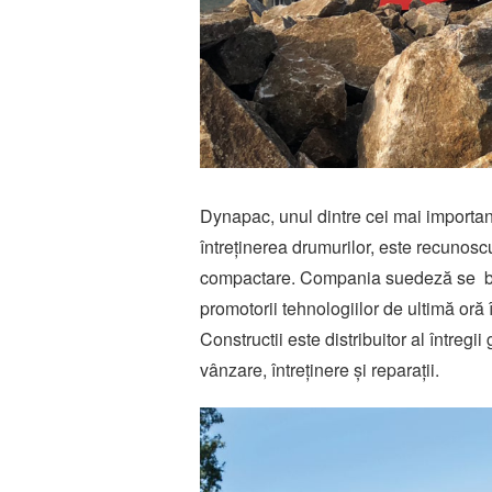
Dynapac, unul dintre cei mai importanț
întreținerea drumurilor, este recunoscu
compactare. Compania suedeză se baz
promotorii tehnologiilor de ultimă or
Constructii es­te distribuitor al întreg
vân­zare, întreținere și reparații.