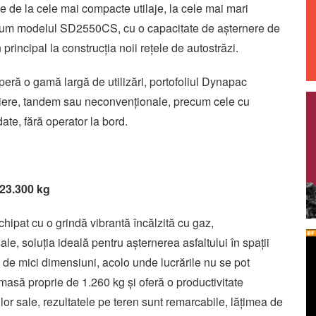
de la cele mai compacte utilaje, la cele mai mari
recum modelul SD2550CS, cu o capacitate de așternere de
principal la construcția noii rețele de autostrăzi.
ă o gamă largă de utilizări, portofoliul Dynapac
siere, tandem sau neconvenționale, precum cele cu
e, fără operator la bord.
 23.300 kg
hipat cu o grindă vibrantă încălzită cu gaz,
le, soluția ideală pentru așternerea asfaltului în spații
e de mici dimensiuni, acolo unde lucrările nu se pot
masă proprie de 1.260 kg și oferă o productivitate
or sale, rezultatele pe teren sunt remarcabile, lățimea de