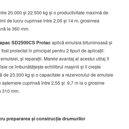
ntre 20.000 și 22.500 kg și o productivitate maximă de
imi de lucru cuprinse între 2,05 și 14 m, grosimea
până la 360 mm.
ynapac SD2500CS Protac
aplică emulsia bituminoasă și
 fost proiectat în principal pentru 2 tipuri de aplicații:
emulsiei, și reparații. Marele avantaj al acestui utilaj îl
sie ce îmbunătățește echilibrul mașinii și îi crește
lă de 23.300 kg și o capacitate a rezervorului de emulsie
 așternere cuprinsă între 2,55 și 9,7 m la o grosime
la 310 mm.
u prepararea și construcția drumurilor