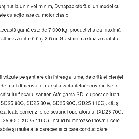
nținut la un nivel minim, Dynapac oferă și un model cu
 cele cu acționare cu motor clasic.
n această gamă este de 7.000 kg, productivitatea maximă
e situează între 0.5 și 3.5 m. Grosime maximă a stratului
fi văzute pe șantiere din întreaga lume, datorită eficienței
 de mari dimensiuni, dar și a variantelor constructive în
ecificului fiecărui șantier. Atât gama SD, cu post de lucru
 SD25 80C, SD25 80 e, SD25 90C, SD25 110C), cât și
ază toate comenzile pe scaunul operatorului (XD25 70C,
5 90C, XD25 110C), includ numeroase inovații, cele
bile și multe alte caracteristici care conduc către