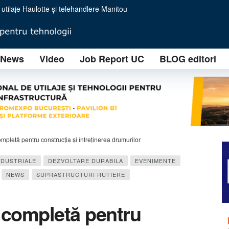
i forță în transportul profesionist
IZOFIL SOLUTIONS implementează o tehnologie avansată RAP (Reclaimed Asphalt Pav
ională prin două noi sedii regionale în Turda și Timișoara
News
Video
Job Report UC
BLOG editori
o nouă eră în minerit
i Lucrări Contractuale
ție ale unui brand tânăr, dar cu ambiții industriale majore
himbă regulile jocului în concasarea mobilă
 eficiență operațională pentru concasarea modernă
: ”You will never crush alone”
letă pentru construcția și întreținerea drumurilor
NDUSTRIALE
DEZVOLTARE DURABILA
EVENIMENTE
NEWS
SUPRASTRUCTURI RUTIERE
completă pentru