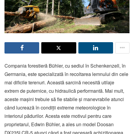
Compania forestieră Bühler, cu sediul în Schenkenzell, în
Germania, este specializată în recoltarea lemnului din cele
mai dificile terenuri. Această sarcină necesită utilaje
extrem de puternice, cu hidraulică performantă. Mai mult,
aceste mașini trebuie să fie stabile și manevrabile atunci
când lucrează în condiții extreme meteorologice în
interiorul pădurilor. Acesta este motivul pentru care
proprietarul, Edwin Bühler, a ales un model Doosan
DX235LCR-5 atunci când a fost necesară achiziționarea