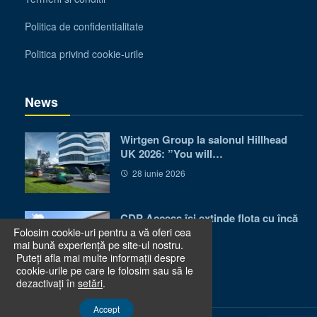
Politica de confidentialitate
Politica privind cookie-urile
News
Wirtgen Group la salonul Hillhead
UK 2026: ”You will…
28 iunie 2026
CDP Access își extinde flota cu încă
Folosim cookie-uri pentru a vă oferi cea
50 de utilaje…
mai bună experiență pe site-ul nostru.
24 iunie 2026
Puteți afla mai multe informații despre
cookie-urile pe care le folosim sau să le
dezactivați în
setări
.
Accept