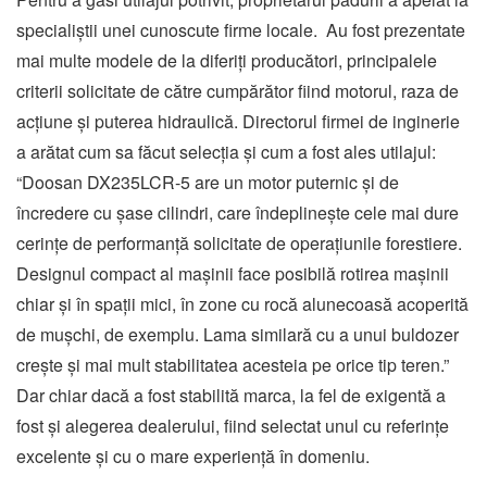
specialiștii unei cunoscute firme locale. Au fost prezentate
mai multe modele de la diferiți producători, principalele
criterii solicitate de către cumpărător fiind motorul, raza de
acțiune și puterea hidraulică. Directorul firmei de inginerie
a arătat cum sa făcut selecția și cum a fost ales utilajul:
“Doosan DX235LCR-5 are un motor puternic și de
încredere cu șase cilindri, care îndeplinește cele mai dure
cerințe de performanță solicitate de operațiunile forestiere.
Designul compact al mașinii face posibilă rotirea mașinii
chiar și în spații mici, în zone cu rocă alunecoasă acoperită
de mușchi, de exemplu. Lama similară cu a unui buldozer
crește și mai mult stabilitatea acesteia pe orice tip teren.”
Dar chiar dacă a fost stabilită marca, la fel de exigentă a
fost și alegerea dealerului, fiind selectat unul cu referințe
excelente și cu o mare experiență în domeniu.