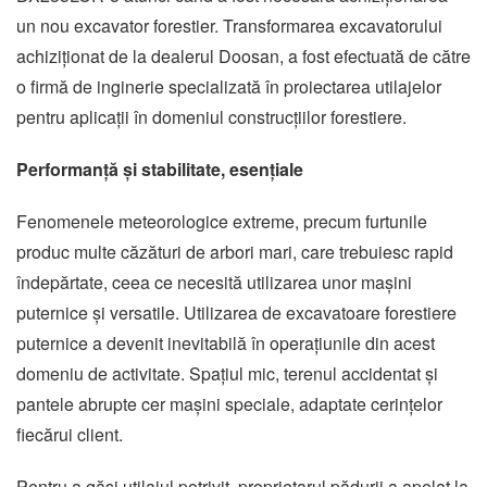
un nou excavator forestier. Transformarea excavatorului
achiziționat de la dealerul Doosan, a fost efectuată de către
o firmă de inginerie specializată în proiectarea utilajelor
pentru aplicații în domeniul construcțiilor forestiere.
Performanță și stabilitate, esențiale
Fenomenele meteorologice extreme, precum furtunile
produc multe căzături de arbori mari, care trebuiesc rapid
îndepărtate, ceea ce necesită utilizarea unor mașini
puternice și versatile. Utilizarea de excavatoare forestiere
puternice a devenit inevitabilă în operațiunile din acest
domeniu de activitate. Spațiul mic, terenul accidentat și
pantele abrupte cer mașini speciale, adaptate cerințelor
fiecărui client.
Pentru a găsi utilajul potrivit, proprietarul pădurii a apelat la