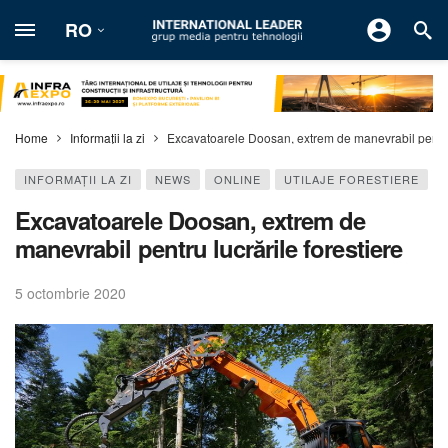
RO
Home
Informaţii la zi
Excavatoarele Doosan, extrem de manevrabil pentru 
INFORMAŢII LA ZI
NEWS
ONLINE
UTILAJE FORESTIERE
Excavatoarele Doosan, extrem de
manevrabil pentru lucrările forestiere
5 octombrie 2020