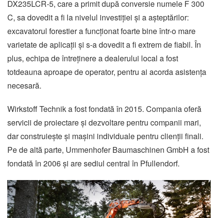
DX235LCR-5, care a primit după conversie numele F 300
C, sa dovedit a fi la nivelul investiției și a așteptărilor:
excavatorul forestier a funcționat foarte bine într-o mare
varietate de aplicații și s-a dovedit a fi extrem de fiabil. În
plus, echipa de întreținere a dealerului local a fost
totdeauna aproape de operator, pentru ai acorda asistența
necesară.
Wirkstoff Technik a fost fondată în 2015. Compania oferă
servicii de proiectare și dezvoltare pentru companii mari,
dar construiește și mașini individuale pentru clienții finali.
Pe de altă parte, Ummenhofer Baumaschinen GmbH a fost
fondată în 2006 și are sediul central în Pfullendorf.