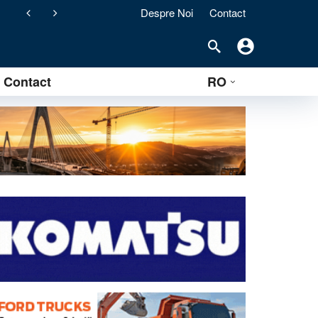
Despre Noi
Contact
ement) pentru stațiile de asfalt clasice
Contact
RO