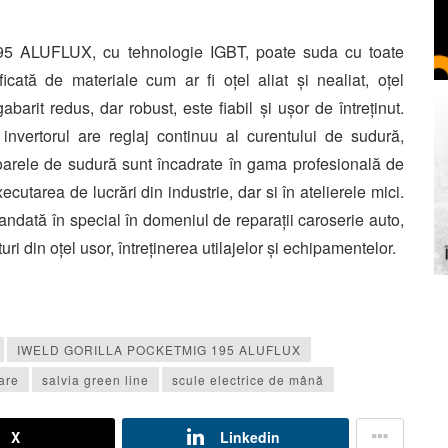
 ALUFLUX, cu tehnologie IGBT, poate suda cu toate
ficată de materiale cum ar fi oțel aliat și nealiat, oțel
abarit redus, dar robust, este fiabil și ușor de întreținut.
 invertorul are reglaj continuu al curentului de sudură,
rtoarele de sudură sunt încadrate în gama profesională de
utarea de lucrări din industrie, dar si în atelierele mici.
andată în special în domeniul de reparații caroserie auto,
turi din oțel usor, întreținerea utilajelor şi echipamentelor.
IWELD GORILLA POCKETMIG 195 ALUFLUX
are
salvia green line
scule electrice de mână
X
Linkedin