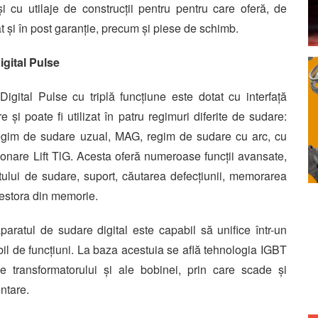
i cu utilaje de construcții pentru pentru care oferă, de
t și în post garanție, precum și piese de schimb.
gital Pulse
ital Pulse cu triplă funcțiune este dotat cu interfață
și poate fi utilizat în patru regimuri diferite de sudare:
regim de sudare uzual, MAG, regim de sudare cu arc, cu
onare Lift TlG. Acesta oferă numeroase funcții avansate,
atului de sudare, suport, căutarea defecțiunii, memorarea
cestora din memorie.
aparatul de sudare digital este capabil să unifice într-un
il de funcțiuni. La baza acestuia se află tehnologia IGBT
e transformatorului și ale bobinei, prin care scade și
ntare.