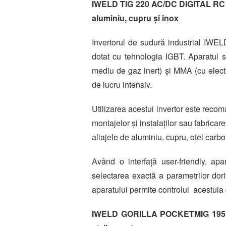
IWELD TIG 220 AC/DC DIGITAL RC –
aluminiu, cupru și inox
Invertorul de sudură industrial IWE
dotat cu tehnologia IGBT. Aparatul 
mediu de gaz inert) și MMA (cu electr
de lucru intensiv.
Utilizarea acestui invertor este recom
montajelor și instalaților sau fabricar
aliajele de aluminiu, cupru, oțel carbon
Având o interfață user-friendly, apa
selectarea exactă a parametrilor dori
aparatului permite controlul acestuia d
IWELD GORILLA POCKETMIG 195 AL