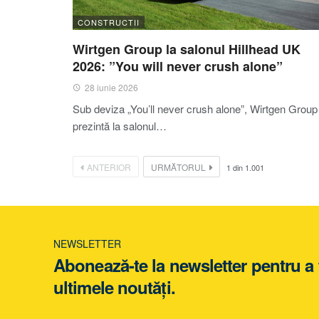
CONSTRUCTII
Wirtgen Group la salonul Hillhead UK
2026: ”You will never crush alone”
28 iunie 2026
Sub deviza „You’ll never crush alone”, Wirtgen Group
prezintă la salonul…
ANTERIOR
URMĂTORUL
1
din
1.001
NEWSLETTER
Abonează-te la newsletter pentru a f
ultimele noutăți.