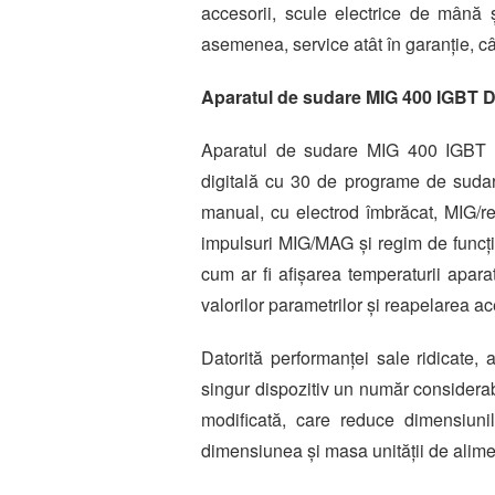
accesorii, scule electrice de mână ș
asemenea, service atât în garanție, câ
Aparatul de sudare MIG 400 IGBT Di
Aparatul de sudare MIG 400 IGBT Dig
digitală cu 30 de programe de sudare 
manual, cu electrod îmbrăcat, MIG/
impulsuri MIG/MAG și regim de funcți
cum ar fi afișarea temperaturii apar
valorilor parametrilor și reapelarea a
Datorită performanței sale ridicate, 
singur dispozitiv un număr considerab
modificată, care reduce dimensiunil
dimensiunea și masa unității de alime