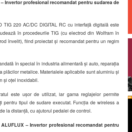
 Invertor profesional recomandat pentru sudarea de
LD TIG 220 AC/DC DIGITAL RC cu interfață digitală este
sudează în procedeurile TIG (cu electrod din Wolfram în
od învelit), fiind proiectat și recomandat pentru un regim
andată în special în industria alimentară și auto, reparația
ea plăcilor metalice. Materialele aplicabile sunt aluminiu și
 și oțel inoxidabil.
ratul este ușor de utilizat, iar gama reglajelor permite
ți pentru tipul de sudare executat. Funcția de wireless a
e la distanță, cu ajutorul pedalei de control.
UFLUX – Invertor profesional recomandat pentru