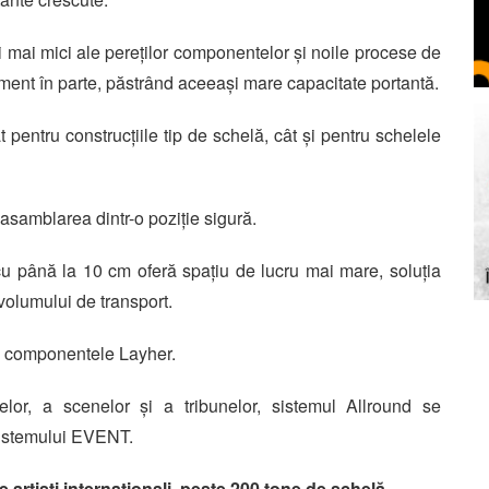
i mai mici ale pereților componentelor și noile procese de
ement în parte, păstrând aceeași mare capacitate portantă.
t pentru construcțiile tip de schelă, cât și pentru schelele
asamblarea dintr-o poziție sigură.
e cu până la 10 cm oferă spațiu de lucru mai mare, soluția
 volumului de transport.
te componentele Layher.
melor, a scenelor și a tribunelor, sistemul Allround se
sistemului EVENT.
rtiști internaționali, peste 200 tone de schelă