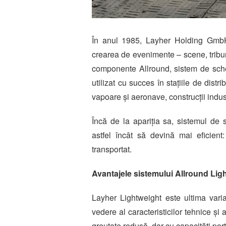
În anul 1985, Layher Holding Gmb
crearea de evenimente – scene, tribun
componente Allround, sistem de sche
utilizat cu succes în stațiile de distri
vapoare și aeronave, construcții industr
Încă de la apariția sa, sistemul de 
astfel încât să devină mai eficien
transportat.
Avantajele sistemului Allround Lig
Layher Lightweight este ultima vari
vedere al caracteristicilor tehnice și
greutate redusă, dar cu capacități por