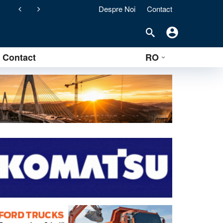
Despre Noi
Contact
ement) pentru stațiile de asfalt clasice
Contact
RO