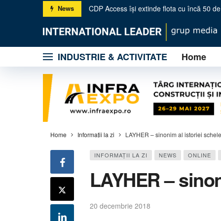
Camion Fest – Ediția 22: tradiție, inovație ș
News
KUHN România accelerează dezvoltarea naț
INDUSTRIE & ACTIVITATE
Home
Metso: trei noi concasoare primare pentru 
Licitație online pentru 2 zile: Construcții ș
BOLEO – Utilajele compacte de nouă genera
Gama PURE Electric – producătorul SBM sc
Propel & Omega – Tehnologie avansată și
Wirtgen Group la salonul Hillhead UK 2026
Home
Informaţii la zi
LAYHER – sinonim al istoriei schele
INFORMAŢII LA ZI
NEWS
ONLINE
LAYHER – sinoni
20 decembrie 2018