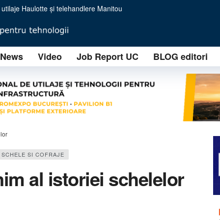
i forță în transportul profesionist
IZOFIL SOLUTIONS implementează o tehnologie avansată RAP (Reclaimed Asphalt Pav
ională prin două noi sedii regionale în Turda și Timișoara
News
Video
Job Report UC
BLOG editori
o nouă eră în minerit
i Lucrări Contractuale
ție ale unui brand tânăr, dar cu ambiții industriale majore
himbă regulile jocului în concasarea mobilă
 eficiență operațională pentru concasarea modernă
: ”You will never crush alone”
lor
SCHELE SI COFRAJE
m al istoriei schelelor