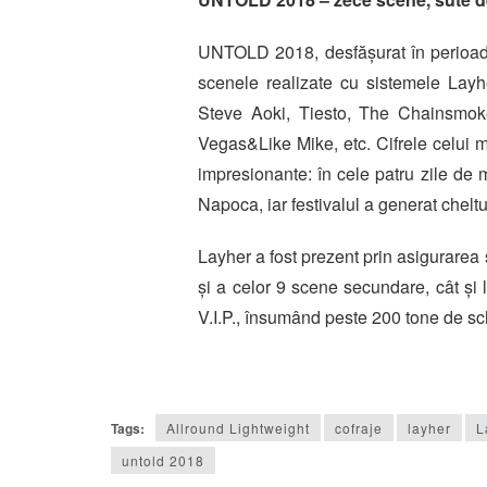
UNTOLD 2018, desfășurat în perioada 
scenele realizate cu sistemele Lay
Steve Aoki, Tiesto, The Chainsmoke
Vegas&Like Mike, etc. Cifrele celui 
impresionante: în cele patru zile de
Napoca, iar festivalul a generat cheltu
Layher a fost prezent prin asigurarea 
și a celor 9 scene secundare, cât și 
V.I.P., însumând peste 200 tone de sc
Tags:
Allround Lightweight
cofraje
layher
L
untold 2018