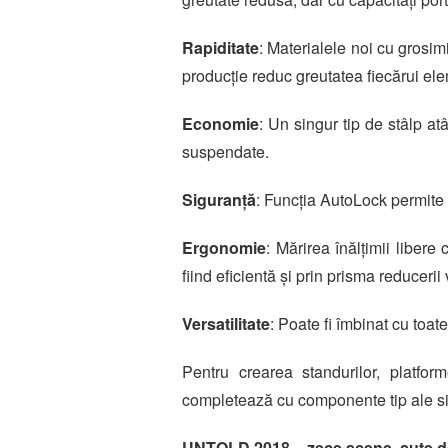
Rapiditate
: Materialele noi cu grosim
producție reduc greutatea fiecărui el
Economie
: Un singur tip de stâlp atâ
suspendate.
Siguranță
: Funcția AutoLock permite 
Ergonomie
: Mărirea înălțimii liber
fiind eficientă și prin prisma reducerii
Versatilitate
: Poate fi îmbinat cu toa
Pentru crearea standurilor, platfor
completează cu componente tip ale 
UNTOLD 2018 – zece scene, sute de a