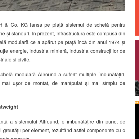
H & Co. KG lansa pe piață sistemul de schelă pentru
e și standuri. În prezent, infrastructura este compusă din
lă modulară ce a apărut pe piață încă din anul 1974 și
buție energie, industria minieră, industria construcțiilor de
iale și civile.
schelă modulară Allround a suferit multiple îmbunătățiri,
t: mai ușor de montat, de manipulat și mai simplu de
htweight
antă a sistemului Allround, o îmbunătățire din punct de
 al greutății per element, rezultând astfel componente cu o
tante crescute.