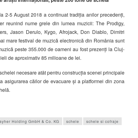
2-5 August 2018 a continuat tradiția anilor precedenți,
her reunind nume grele din lumea muzicii: The Prodigy,
rs, Jason Derulo, Kygo, Afrojack, Don Diablo, Dimitri
mai mare festival de muzică electronică din România sunt
 muzică peste 355.000 de oameni au fost prezenți la Cluj-
ieli de aproximativ 85 milioane de lei.
schelei necesare atât pentru construcția scenei principale
la asigurarea căilor de evacuare și a platformei din zona
helă.
ayher Holding GmbH & Co. KG
schele
schele si cofraje