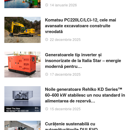
14 ianuarie 2026
Komatsu PC220LC/LCi-12, cele mai
avansate excavatoare construite
vreodată
22 decembrie 2025
Generatoarele tip inverter și
insonorizate de la Italia Star – energie
modernă pentru…
17 decembrie 2025
Noile generatoare Rehlko KD Series™
60–600 kW stabilesc un nou standard în
alimentarea de rezervă…
15 decembrie 2025
Curățenie sustenabilă cu
automăturătorile DULEVO