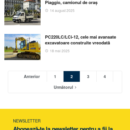
Piaggio, camionul de oraș
14 august 2025
PC220LC/LCi-12, cele mai avansate
excavatoare construite vreodată
18 mai 2025
Anterior
1
2
3
4
Următorul
NEWSLETTER
Abonează-te la newsletter pentru a fii la