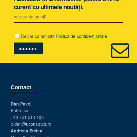
curent cu ultimele noutăți.
Declar ca am citit
Politica de confidentialitate
Contact
Dan Pavel
Publisher
+40 751 514 100
p.dan@uconstruct.ro
Andreea Stelea