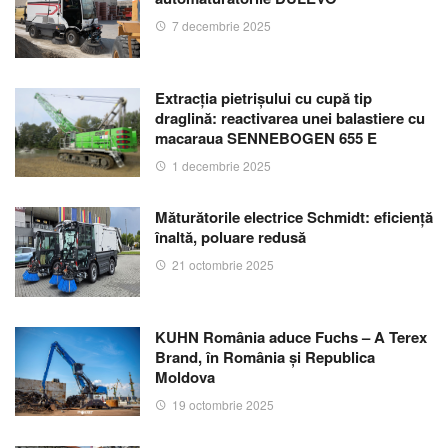
7 decembrie 2025
Extracția pietrișului cu cupă tip
draglină: reactivarea unei balastiere cu
macaraua SENNEBOGEN 655 E
1 decembrie 2025
Măturătorile electrice Schmidt: eficiență
înaltă, poluare redusă
21 octombrie 2025
KUHN România aduce Fuchs – A Terex
Brand, în România și Republica
Moldova
19 octombrie 2025